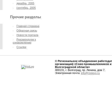
декабрь, 2005
сентябрь, 2005
Прочие разделы
Главная страница
Oбратная связь
Новости портала
Рекомендуем к
ознакомлению
Ссылки
© Региональное объединение работодат
организация) «Союз промышленников и
Волгоградской области»
400131, г. Волгоград, пр. Ленина, дом 7.
Электронная почта:
info@rsppvo.ru