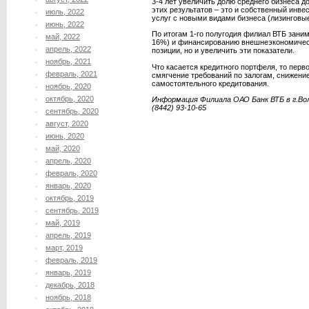
3-4 лет увеличить долю среднего бизнеса 
этих результатов – это и собственный инв
июль, 2022
услуг с новыми видами бизнеса (лизинговые
июнь, 2022
По итогам 1-го полугодия филиал ВТБ зани
май, 2022
16%) и финансированию внешнеэкономическ
апрель, 2022
позиции, но и увеличить эти показатели.
ноябрь, 2021
Что касается кредитного портфеля, то перв
февраль, 2021
смягчение требований по залогам, снижен
самостоятельного кредитования.
ноябрь, 2020
октябрь, 2020
Информация Филиала ОАО Банк ВТБ в г.Во
(8442) 93-10-65
сентябрь, 2020
август, 2020
июнь, 2020
май, 2020
апрель, 2020
февраль, 2020
январь, 2020
октябрь, 2019
сентябрь, 2019
май, 2019
апрель, 2019
март, 2019
февраль, 2019
январь, 2019
декабрь, 2018
ноябрь, 2018