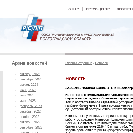
|
|
О НАС
ПРЕСС-ЦЕНТР
ПРОЕКТ
Архив новостей
Главная страница
/
Новости
октябрь, 2023
Новости
сентябрь, 2023
август, 2023
22.09.2010 Филиал Банка ВТБ в г.Волгог
июнь, 2023
На встрече с журналистами управляющи
май, 2023
первое полугодие и обозначил стратегию
март, 2023
Так, в соответствии со стратегией, утвер
прибыли более чем в 2 раза по сравнению с
февраль, 2023
существенный рост рыночной капитализации.
декабрь, 2022
В своем выступлении А. Гавриленко подчерк
ноябрь, 2022
работу со средним бизнесом. Широкая фил
октябрь, 2022
России. По итогам 1-го полугодия филиальн
бизнеса составляют 22% (45 млрд. руб.). П
сентябрь, 2022
задача дальнейшего роста кредитного порт
август, 2022