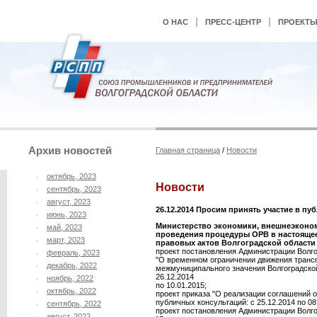
|
|
О НАС
ПРЕСС-ЦЕНТР
ПРОЕКТ
Архив новостей
Главная страница
/
Новости
октябрь, 2023
Новости
сентябрь, 2023
август, 2023
26.12.2014 Просим принять участие в пу
июнь, 2023
Министерство экономики, внешнеэкономи
май, 2023
проведения процедуры ОРВ в настояще
март, 2023
правовых актов Волгоградской области (
проект постановления Администрации Волго
февраль, 2023
"О временном ограничении движения транс
декабрь, 2022
межмуниципального значения Волгоградской 
26.12.2014
ноябрь, 2022
по 10.01.2015;
октябрь, 2022
проект приказа "О реализации соглашений 
публичных консультаций: с 25.12.2014 по 08
сентябрь, 2022
проект постановления Администрации Волго
август, 2022