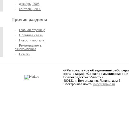
декабрь, 2005
сентябрь, 2005
Прочие разделы
Главная страница
Oбратная связь
Новости портала
Рекомендуем к
ознакомлению
Ссылки
© Региональное объединение работодат
организация) «Союз промышленников и
Волгоградской области»
400131, г. Волгоград, пр. Ленина, дом 7.
Электронная почта:
info@rsppvo.ru