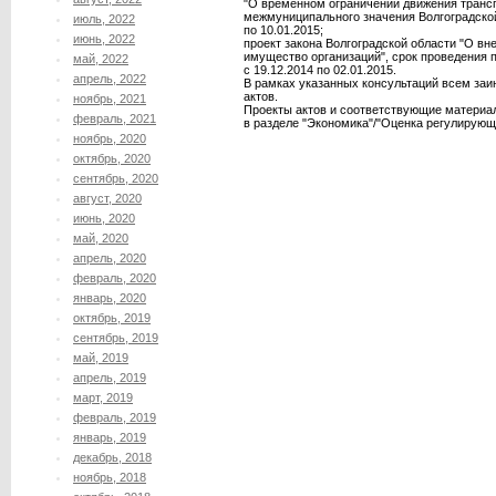
"О временном ограничении движения транс
межмуниципального значения Волгоградской 
июль, 2022
по 10.01.2015;
июнь, 2022
проект закона Волгоградской области "О вн
имущество организаций", срок проведения 
май, 2022
с 19.12.2014 по 02.01.2015.
апрель, 2022
В рамках указанных консультаций всем за
актов.
ноябрь, 2021
Проекты актов и соответствующие материа
февраль, 2021
в разделе "Экономика"/"Оценка регулирующ
ноябрь, 2020
октябрь, 2020
сентябрь, 2020
август, 2020
июнь, 2020
май, 2020
апрель, 2020
февраль, 2020
январь, 2020
октябрь, 2019
сентябрь, 2019
май, 2019
апрель, 2019
март, 2019
февраль, 2019
январь, 2019
декабрь, 2018
ноябрь, 2018