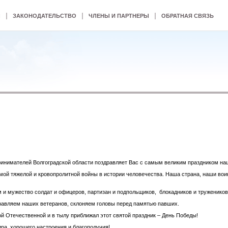
|
|
|
Ы
ЗАКОНОДАТЕЛЬСТВО
ЧЛЕНЫ И ПАРТНЕРЫ
ОБРАТНАЯ СВЯЗЬ
инимателей Волгоградской области поздравляет Вас с самым великим праздником на
амой тяжелой и кровопролитной войны в истории человечества. Наша страна, наши в
м и мужество солдат и офицеров, партизан и подпольщиков, блокадников и тружеников
равляем наших ветеранов, склоняем головы перед памятью павших.
й Отечественной и в тылу приближал этот святой праздник – День Победы!
ра, хорошего настроения и благополучия!