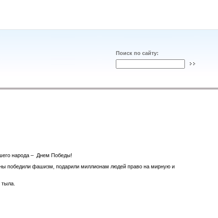
Поиск по сайту:
шего народа – Днем Победы!
оины победили фашизм, подарили миллионам людей право на мирную и
 тыла.