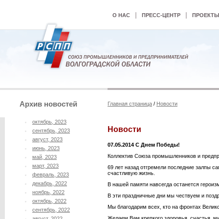
|
|
О НАС
ПРЕСС-ЦЕНТР
ПРОЕКТ
Архив новостей
Главная страница
/
Новости
октябрь, 2023
Новости
сентябрь, 2023
август, 2023
07.05.2014 С Днем Победы!
июнь, 2023
Коллектив Союза промышленников и предпр
май, 2023
март, 2023
69 лет назад отгремели последние залпы с
счастливую жизнь.
февраль, 2023
декабрь, 2022
В нашей памяти навсегда останется героиз
ноябрь, 2022
В эти праздничные дни мы чествуем и позд
октябрь, 2022
Мы благодарим всех, кто на фронтах Велико
сентябрь, 2022
Желаем Вам крепкого здоровья, счастья, ми
август, 2022